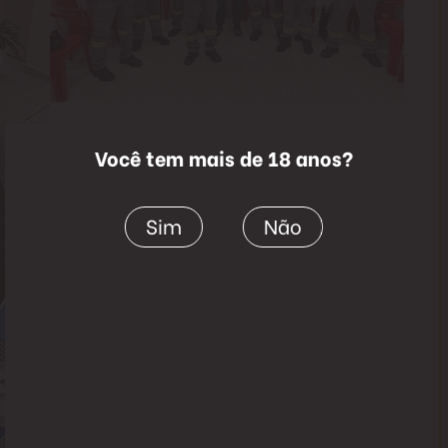
Você tem mais de 18 anos?
Sim
Não